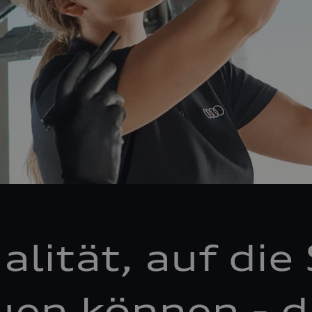
alität, auf die 
uen können - d