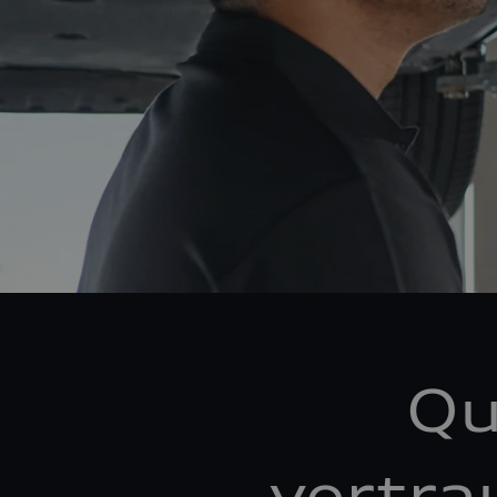
Qu
vertra