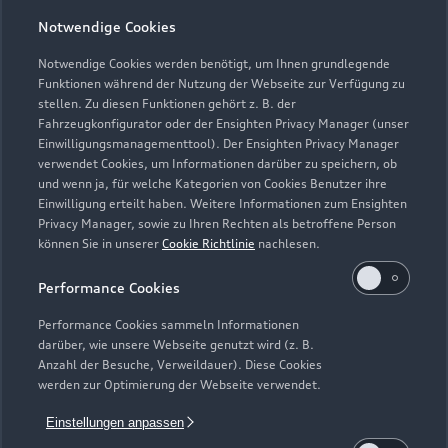
Notwendige Cookies
Notwendige Cookies werden benötigt, um Ihnen grundlegende
Zur Reparatur
Funktionen während der Nutzung der Webseite zur Verfügung zu
stellen. Zu diesen Funktionen gehört z. B. der
Fahrzeugkonfigurator oder der Ensighten Privacy Manager (unser
Einwilligungsmanagementtool). Der Ensighten Privacy Manager
Zurück nach oben
verwendet Cookies, um Informationen darüber zu speichern, ob
und wenn ja, für welche Kategorien von Cookies Benutzer ihre
Einwilligung erteilt haben. Weitere Informationen zum Ensighten
Modelle
Privacy Manager, sowie zu Ihren Rechten als betroffene Person
können Sie in unserer
Cookie Richtlinie
nachlesen.
Kaufen & leasen
Alle Modelle
Performance Cookies
Modelle vergleichen
Service & Zubehör
Performance Cookies sammeln Informationen
Neuwagensuche
darüber, wie unsere Webseite genutzt wird (z. B.
Elektromodelle
Anzahl der Besuche, Verweildauer). Diese Cookies
Gebrauchtwagensuche
Support
werden zur Optimierung der Webseite verwendet.
Saisonale Angebote
Plug-in-Hybride
Gebrauchtwagen
Einstellungen anpassen
Audi Services
Über Audi
Kundenservice