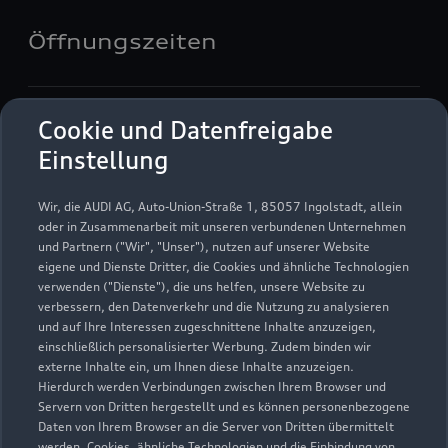
Öffnungszeiten
Verkauf
Cookie und Datenfreigabe
Geschlossen
,
öffnet am
Montag 08:00
Einstellung
Service
Wir, die AUDI AG, Auto-Union-Straße 1, 85057 Ingolstadt, allein
Geschlossen
,
öffnet am
Montag 06:00
oder in Zusammenarbeit mit unseren verbundenen Unternehmen
und Partnern ("Wir", "Unser"), nutzen auf unserer Website
eigene und Dienste Dritter, die Cookies und ähnliche Technologien
Teile & Zubehörverkauf
verwenden ("Dienste"), die uns helfen, unsere Website zu
Geschlossen
,
öffnet am
Montag 06:00
verbessern, den Datenverkehr und die Nutzung zu analysieren
und auf Ihre Interessen zugeschnittene Inhalte anzuzeigen,
einschließlich personalisierter Werbung. Zudem binden wir
externe Inhalte ein, um Ihnen diese Inhalte anzuzeigen.
Hierdurch werden Verbindungen zwischen Ihrem Browser und
Servern von Dritten hergestellt und es können personenbezogene
Daten von Ihrem Browser an die Server von Dritten übermittelt
werden. Cookies, ähnliche Technologien und die Einbindung von